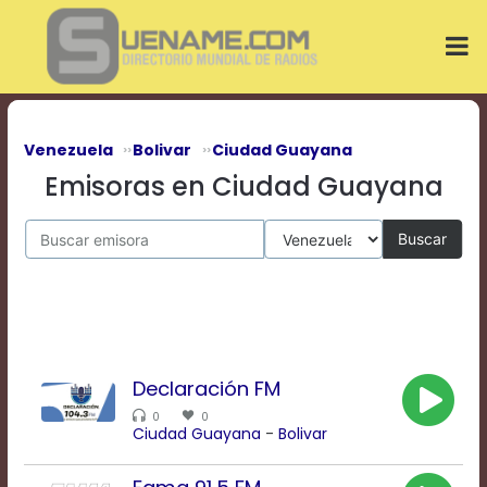
Play
Video
Play
Mute
Current
Time
0:00
Venezuela
Bolivar
Ciudad Guayana
/
Emisoras en Ciudad Guayana
Duration
Time
0:00
Buscar
Loaded
:
0%
Progress
:
0%
Stream
Type
LIVE
Declaración FM
Remaining
Time
0
0
-0:00
Ciudad Guayana
-
Bolivar
Playback