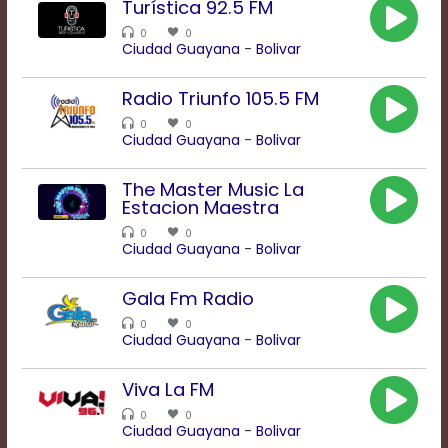
Turística 92.5 FM
modal
window.
0
0
Ciudad Guayana
-
Bolivar
Captions
Settings
Dialog
Radio Triunfo 105.5 FM
Beginning
0
0
of
Ciudad Guayana
-
Bolivar
dialog
window.
The Master Music La
Escape
Estacion Maestra
will
cancel
0
0
Ciudad Guayana
-
Bolivar
and
close
the
Gala Fm Radio
window.
0
0
Text
Ciudad Guayana
-
Bolivar
Color
Viva La FM
0
0
Transparency
Ciudad Guayana
-
Bolivar