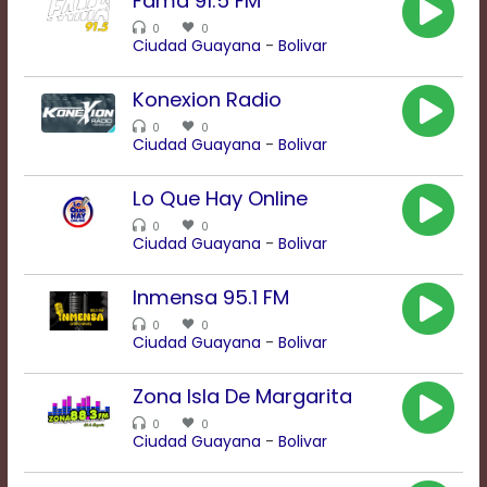
Fama 91.5 FM
Rate
0
0
1
Ciudad Guayana
-
Bolivar
Chapters
Chapters
Konexion Radio
descriptions
off
,
0
0
selected
Ciudad Guayana
-
Bolivar
Descriptions
subtitles
Lo Que Hay Online
off
,
selected
0
0
Ciudad Guayana
-
Bolivar
Subtitles
captions
off
,
Inmensa 95.1 FM
selected
0
0
Captions
Ciudad Guayana
-
Bolivar
Audio
Track
Zona Isla De Margarita
Fullscreen
0
0
This
Ciudad Guayana
-
Bolivar
is
a