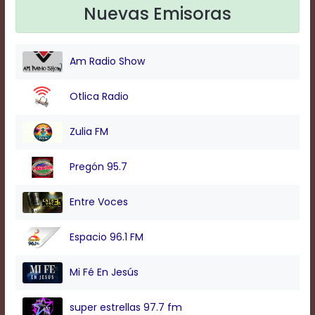
Text
Nuevas Emisoras
Edge
Style
Am Radio Show
Font
Family
Otlica Radio
Zulia FM
Defaults
Done
Pregón 95.7
Entre Voces
Espacio 96.1 FM
Mi Fé En Jesús
super estrellas 97.7 fm