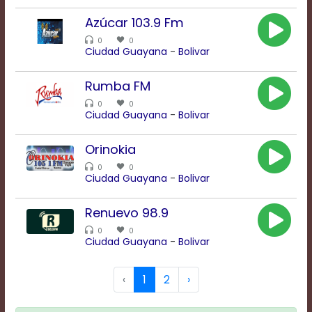
Azúcar 103.9 Fm
Background
0
0
Ciudad Guayana
-
Bolivar
Color
Rumba FM
Transparency
0
0
Ciudad Guayana
-
Bolivar
Window
Orinokia
Color
0
0
Ciudad Guayana
-
Bolivar
Renuevo 98.9
Transparency
0
0
Ciudad Guayana
-
Bolivar
Font
Size
‹
1
2
›