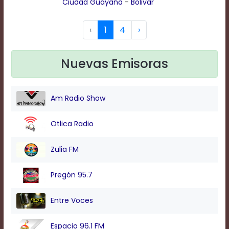
Ciudad Guayana
-
Bolivar
Text
Edge
Style
‹
1
4
›
Font
Nuevas Emisoras
Family
Am Radio Show
Defaults
Done
Otlica Radio
Zulia FM
Pregón 95.7
Entre Voces
Espacio 96.1 FM