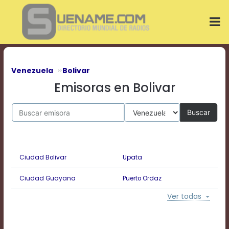
Play
Video
Play
Mute
Current
Time
0:00
Venezuela
Bolivar
/
Emisoras en Bolivar
Duration
Time
0:00
Buscar
Loaded
:
0%
Progress
:
0%
Ciudad Bolivar
Upata
Stream
Type
LIVE
Ciudad Guayana
Puerto Ordaz
Remaining
Time
Ver todas
-0:00
Playback