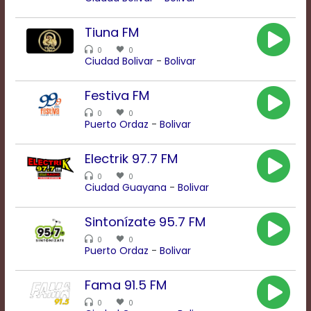
Tiuna FM
Background
0
0
Color
Ciudad Bolivar
-
Bolivar
Festiva FM
Transparency
0
0
Puerto Ordaz
-
Bolivar
Window
Electrik 97.7 FM
Color
0
0
Ciudad Guayana
-
Bolivar
Transparency
Sintonízate 95.7 FM
0
0
Puerto Ordaz
-
Bolivar
Font
Size
Fama 91.5 FM
0
0