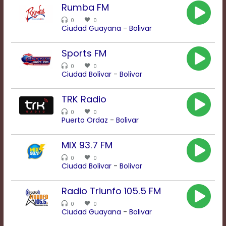
Rate
Rumba FM
1
0
0
Chapters
Ciudad Guayana
-
Bolivar
Chapters
descriptions
Sports FM
off
,
selected
0
0
Ciudad Bolivar
-
Bolivar
Descriptions
subtitles
off
,
TRK Radio
selected
0
0
Subtitles
Puerto Ordaz
-
Bolivar
captions
off
,
MIX 93.7 FM
selected
Captions
0
0
Ciudad Bolivar
-
Bolivar
Audio
Track
Fullscreen
Radio Triunfo 105.5 FM
This
0
0
is
Ciudad Guayana
-
Bolivar
a