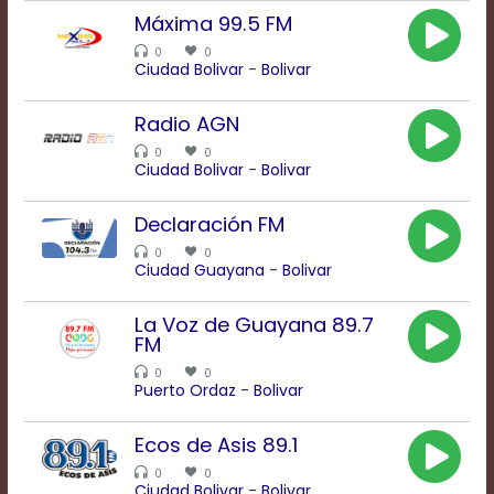
modal
Máxima 99.5 FM
window.
0
0
Captions
Ciudad Bolivar
-
Bolivar
Settings
Dialog
Radio AGN
Beginning
of
0
0
dialog
Ciudad Bolivar
-
Bolivar
window.
Escape
Declaración FM
will
cancel
0
0
Ciudad Guayana
-
Bolivar
and
close
the
La Voz de Guayana 89.7
FM
window.
Text
0
0
Puerto Ordaz
-
Bolivar
Color
Ecos de Asis 89.1
Transparency
0
0
Ciudad Bolivar
-
Bolivar