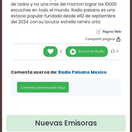
Rate
de todos y no una mas del monton lograr los 10000
1
escuchas en todo el mundo. Radio paisano es una
Chapters
estacio popular fundada desde el12 de septiembre
Chapters
del 2024 con su locutor estrella ramiro ortiz
descriptions
off
,
Pagina Web
selected
Compartir pagina
Descriptions
subtitles
Escuchar Audio
0
0
off
,
selected
Subtitles
Comenta acerca de:
Radio Paisano Mexico
captions
off
,
selected
Captions
Audio
Track
Fullscreen
This
Nuevas Emisoras
is
a