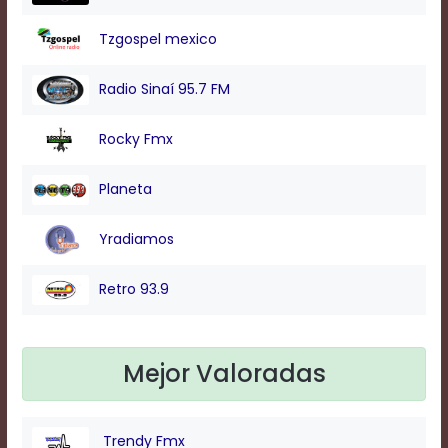
Tzgospel mexico
Background
Color
Radio Sinaí 95.7 FM
Rocky Fmx
Transparency
Planeta
Window
Yradiamos
Color
Retro 93.9
Transparency
Mejor Valoradas
Font
Size
Trendy Fmx