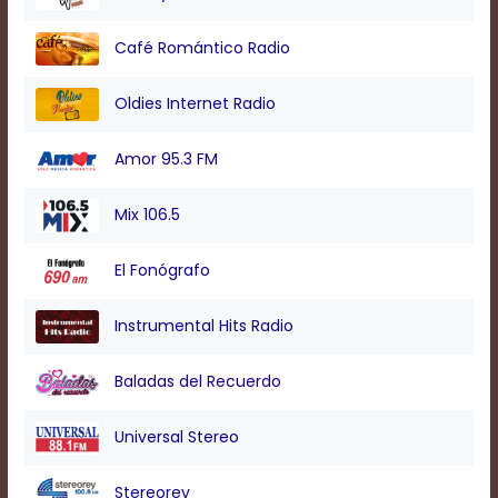
Text
Edge
Café Romántico Radio
Style
Oldies Internet Radio
Font
Family
Amor 95.3 FM
Mix 106.5
Defaults
Done
El Fonógrafo
Instrumental Hits Radio
Baladas del Recuerdo
Universal Stereo
Stereorey