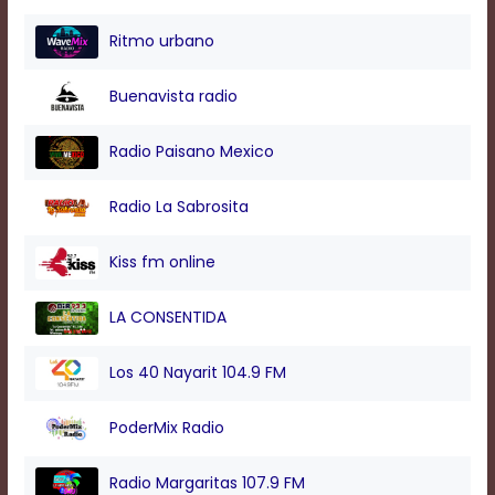
modal
window.
Ritmo urbano
Captions
Settings
Buenavista radio
Dialog
Beginning
of
Radio Paisano Mexico
dialog
window.
Radio La Sabrosita
Escape
will
cancel
Kiss fm online
and
close
LA CONSENTIDA
the
window.
Text
Los 40 Nayarit 104.9 FM
Color
PoderMix Radio
Transparency
Radio Margaritas 107.9 FM