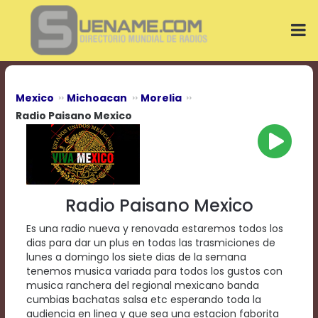
Play
Video
Play
Mute
Current
Time
0:00
Mexico
Michoacan
Morelia
/
Radio Paisano Mexico
Duration
Time
0:00
Loaded
:
0%
Progress
:
Radio Paisano Mexico
0%
Stream
Es una radio nueva y renovada estaremos todos los
Type
LIVE
dias para dar un plus en todas las trasmiciones de
Remaining
lunes a domingo los siete dias de la semana
Time
tenemos musica variada para todos los gustos con
-0:00
musica ranchera del regional mexicano banda
cumbias bachatas salsa etc esperando toda la
Playback
audiencia en linea y que sea una estacion faborita