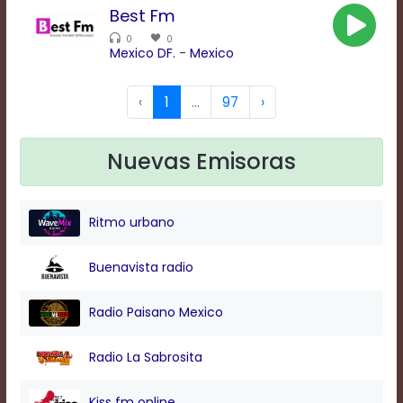
Text
Best Fm
Edge
Style
0
0
Mexico DF.
-
Mexico
Font
‹
1
...
97
›
Family
Nuevas Emisoras
Defaults
Done
Ritmo urbano
Buenavista radio
Radio Paisano Mexico
Radio La Sabrosita
Kiss fm online