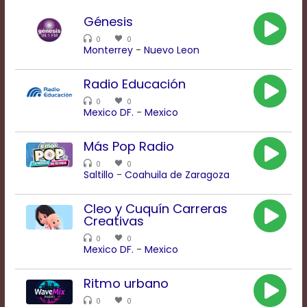
Rate
Génesis
1
Chapters
0
0
Chapters
Monterrey
-
Nuevo Leon
descriptions
off
,
Radio Educación
selected
Descriptions
0
0
Mexico DF.
-
Mexico
subtitles
off
,
selected
Más Pop Radio
Subtitles
0
0
captions
Saltillo
-
Coahuila de Zaragoza
off
,
selected
Cleo y Cuquín Carreras
Captions
Creativas
Audio
Track
0
0
Mexico DF.
-
Mexico
Fullscreen
This
Ritmo urbano
is
a
0
0