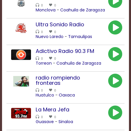
0
0
Monclova
-
Coahuila de Zaragoza
Background
Color
Ultra Sonido Radio
0
0
Nuevo Laredo
-
Tamaulipas
Transparency
Adictivo Radio 90.3 FM
0
0
Window
Torreon
-
Coahuila de Zaragoza
Color
radio rompiendo
fronteras
Transparency
0
0
Huatulco
-
Oaxaca
Font
La Mera Jefa
Size
0
0
Guasave
-
Sinaloa