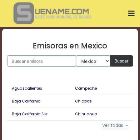
Play
Video
Play
Mute
Current
Time
0:00
Emisoras en Mexico
/
Duration
Buscar
Time
0:00
Loaded
:
0%
Progress
:
Aguascalientes
Campeche
0%
Stream
Baja California
Chiapas
Type
LIVE
Remaining
Baja California Sur
Chihuahua
D
Time
-0:00
Ver todas
Playback