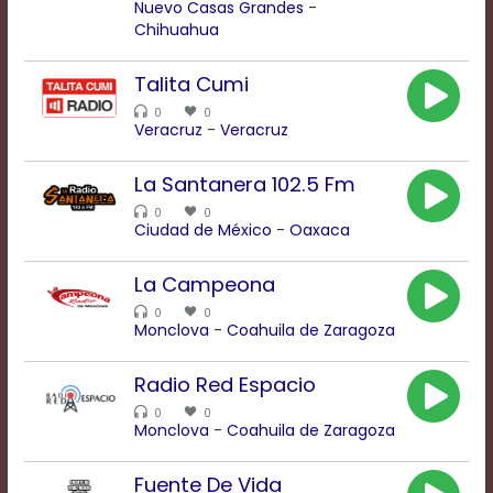
Nuevo Casas Grandes
-
modal
Chihuahua
window.
Captions
Settings
Talita Cumi
Dialog
0
0
Beginning
Veracruz
-
Veracruz
of
dialog
La Santanera 102.5 Fm
window.
Escape
0
0
Ciudad de México
-
Oaxaca
will
cancel
and
La Campeona
close
0
0
the
Monclova
-
Coahuila de Zaragoza
window.
Text
Radio Red Espacio
Color
0
0
Monclova
-
Coahuila de Zaragoza
Transparency
Fuente De Vida