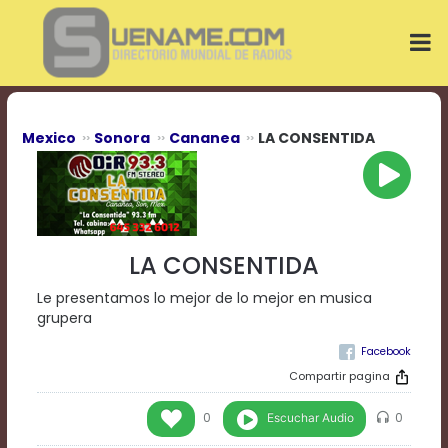
Play
Video
Play
Mute
Current
Time
0:00
Mexico
Sonora
Cananea
LA CONSENTIDA
/
Duration
Time
0:00
Loaded
:
0%
LA CONSENTIDA
Progress
:
0%
Le presentamos lo mejor de lo mejor en musica
Stream
grupera
Type
LIVE
Remaining
Time
Compartir pagina
-0:00
Escuchar Audio
0
0
Playback