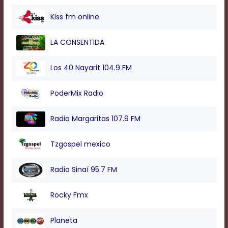
modal
window.
Kiss fm online
Captions
Settings
LA CONSENTIDA
Dialog
Beginning
of
Los 40 Nayarit 104.9 FM
dialog
window.
PoderMix Radio
Escape
will
cancel
Radio Margaritas 107.9 FM
and
close
Tzgospel mexico
the
window.
Text
Radio Sinaí 95.7 FM
Color
Rocky Fmx
Transparency
Planeta