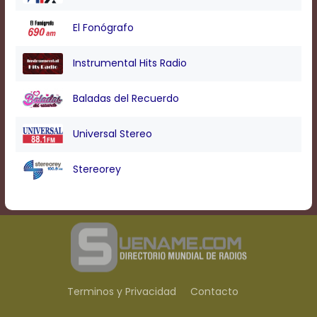
Text
Edge
El Fonógrafo
Style
Instrumental Hits Radio
Font
Family
Baladas del Recuerdo
Universal Stereo
Defaults
Done
Stereorey
Terminos y Privacidad
Contacto