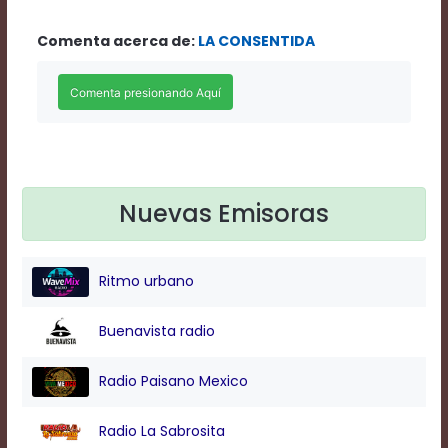
Rate
1
Comenta acerca de:
LA CONSENTIDA
Chapters
Chapters
descriptions
off
,
selected
Descriptions
subtitles
off
,
Nuevas Emisoras
selected
Subtitles
captions
off
,
Ritmo urbano
selected
Captions
Audio
Buenavista radio
Track
Fullscreen
Radio Paisano Mexico
This
is
Radio La Sabrosita
a