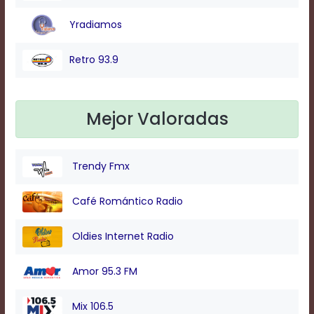
Yradiamos
Background
Color
Retro 93.9
Transparency
Mejor Valoradas
Window
Trendy Fmx
Color
Café Romántico Radio
Transparency
Oldies Internet Radio
Font
Amor 95.3 FM
Size
Mix 106.5