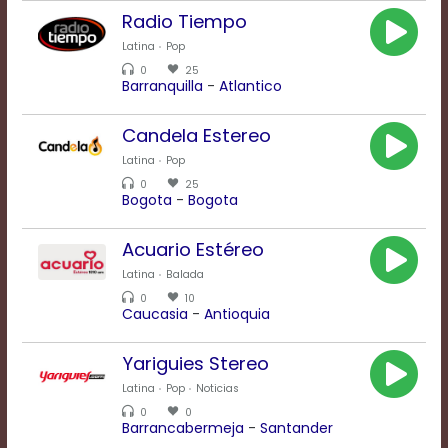
Rate
Radio Tiempo
1
Latina
Pop
Chapters
Chapters
0
25
Barranquilla
-
Atlantico
descriptions
off
,
selected
Candela Estereo
Descriptions
Latina
Pop
subtitles
0
25
off
,
Bogota
-
Bogota
selected
Subtitles
Acuario Estéreo
captions
off
,
Latina
Balada
selected
0
10
Captions
Caucasia
-
Antioquia
Audio
Track
Yariguies Stereo
Fullscreen
Latina
Pop
Noticias
This
0
0
is
Barrancabermeja
-
Santander
a