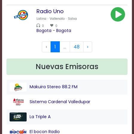
Radio Uno
Background
Latina
Vallenato
Salsa
Color
0
0
Bogota
-
Bogota
Transparency
‹
1
...
48
›
Window
Nuevas Emisoras
Color
Makuira Stereo 88.2 FM
Transparency
Sistema Cardenal Valledupar
Font
Size
La Triple A
El bocon Radio