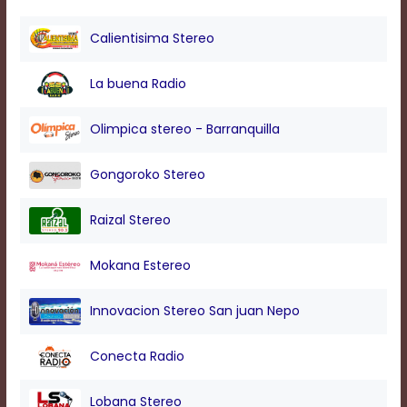
Text
Edge
Calientisima Stereo
Style
La buena Radio
Font
Family
Olimpica stereo - Barranquilla
Gongoroko Stereo
Defaults
Done
Raizal Stereo
Mokana Estereo
Innovacion Stereo San juan Nepo
Conecta Radio
Lobana Stereo