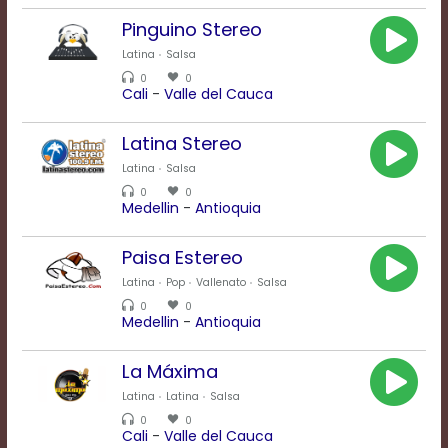
modal
Pinguino Stereo
window.
Captions
Latina
Salsa
Settings
0
0
Dialog
Cali
-
Valle del Cauca
Beginning
of
Latina Stereo
dialog
window.
Latina
Salsa
Escape
0
0
Medellin
-
Antioquia
will
cancel
and
Paisa Estereo
close
Latina
Pop
Vallenato
Salsa
the
0
0
window.
Medellin
-
Antioquia
Text
Color
La Máxima
Latina
Latina
Salsa
0
0
Transparency
Cali
-
Valle del Cauca