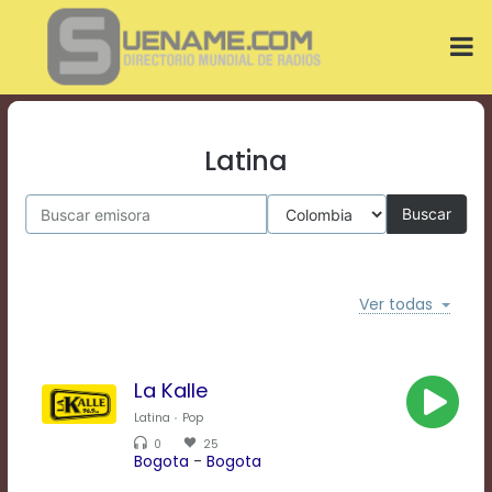
Play
Video
Play
Mute
Current
Time
0:00
Latina
/
Duration
Buscar
Time
0:00
Loaded
:
0%
Ver todas
Progress
:
0%
Stream
Type
LIVE
La Kalle
Remaining
Time
Latina
Pop
-0:00
0
25
Bogota
-
Bogota
Playback