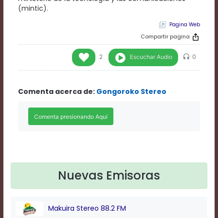
Rate
(mintic).
1
Chapters
Pagina Web
Chapters
Compartir pagina
descriptions
off
,
Escuchar Audio
2
0
selected
Descriptions
subtitles
Comenta acerca de:
Gongoroko Stereo
off
,
selected
Subtitles
captions
off
,
selected
Captions
Audio
Track
Nuevas Emisoras
Fullscreen
This
is
Makuira Stereo 88.2 FM
a