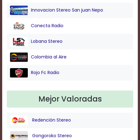
Innovacion Stereo San juan Nepo
Background
Color
Conecta Radio
Lobana Stereo
Transparency
Colombia al Aire
Window
Rojo Fc Radio
Color
Transparency
Mejor Valoradas
Font
Redención Stereo
Size
Gongoroko Stereo