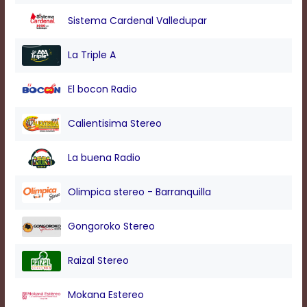
modal
Sistema Cardenal Valledupar
window.
Captions
Settings
La Triple A
Dialog
Beginning
El bocon Radio
of
dialog
window.
Calientisima Stereo
Escape
will
La buena Radio
cancel
and
close
Olimpica stereo - Barranquilla
the
window.
Gongoroko Stereo
Text
Color
Raizal Stereo
Transparency
Mokana Estereo