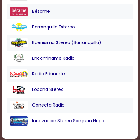
Text
Edge
Bésame
Style
Barranquilla Estereo
Font
Family
Buenisima Stereo (Barranquilla)
Encaminame Radio
Defaults
Done
Radio Edunorte
Lobana Stereo
Conecta Radio
Innovacion Stereo San juan Nepo