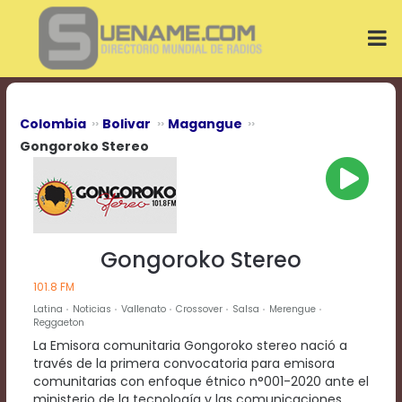
Play
Video
Play
Mute
Current
Time
0:00
Colombia
Bolivar
Magangue
/
Gongoroko Stereo
Duration
Time
0:00
Loaded
:
0%
Progress
:
Gongoroko Stereo
0%
Stream
101.8 FM
Type
LIVE
Latina
Noticias
Vallenato
Crossover
Salsa
Merengue
Remaining
Reggaeton
Time
La Emisora comunitaria Gongoroko stereo nació a
-0:00
través de la primera convocatoria para emisora
comunitarias con enfoque étnico n°001-2020 ante el
Playback
ministerio de la tecnología y las comunicaciones