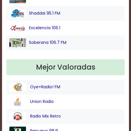
Background
Shaddai 95.1 FM
Color
Excelencia 106.1
Transparency
Soberana 106.7 FM
Window
Mejor Valoradas
Color
Oye+Radio! FM
Transparency
Union Radio
Font
Size
Radio Mix Retro
Renuevo 98.9