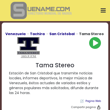
Play
Video
Play
Mute
Current
Time
0:00
Venezuela
Tachira
San Cristobal
Tama Stereo
/
Duration
Time
0:00
Loaded
:
0%
Tama Stereo
Progress
:
0%
Estación de San Cristobal que transmite noticias
Stream
locales, informes deportivos, la mejor música de
Type
LIVE
Venezuela, éxitos actuales de variados estilos y
Remaining
géneros populares más solicitados, difunde durante
Time
las 24 horas.
-0:00
Pagina Web
Playback
Compartir pagina