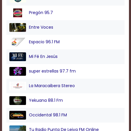
modal
window.
Pregón 95.7
Captions
Settings
Dialog
Entre Voces
Beginning
of
Espacio 96.1 FM
dialog
window.
Escape
Mi Fé En Jesús
will
cancel
super estrellas 97.7 fm
and
close
the
La Maracaibera Stereo
window.
Text
Yekuana 88.1 Fm
Color
Occidental 98.1 FM
Transparency
Tu Radio Punta De Leiva FM Online