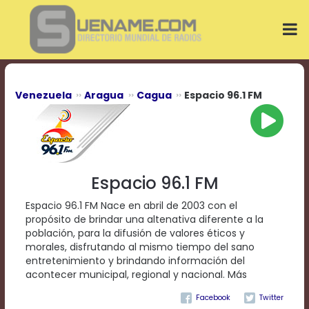
Play
Video
Play
Mute
Current
Time
0:00
Venezuela
Aragua
Cagua
Espacio 96.1 FM
/
Duration
Time
0:00
Loaded
:
0%
Espacio 96.1 FM
Progress
:
0%
Espacio 96.1 FM Nace en abril de 2003 con el
Stream
propósito de brindar una altenativa diferente a la
Type
LIVE
población, para la difusión de valores éticos y
Remaining
morales, disfrutando al mismo tiempo del sano
Time
entretenimiento y brindando información del
-0:00
acontecer municipal, regional y nacional. Más
Playback