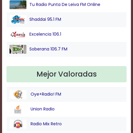
Tu Radio Punta De Leiva FM Online
Background
Shaddai 95.1 FM
Color
Excelencia 106.1
Transparency
Soberana 106.7 FM
Window
Color
Mejor Valoradas
Transparency
Oye+Radio! FM
Union Radio
Font
Size
Radio Mix Retro