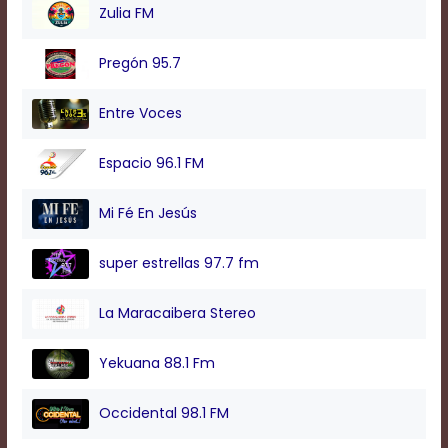
modal
Zulia FM
window.
Captions
Pregón 95.7
Settings
Dialog
Beginning
Entre Voces
of
dialog
Espacio 96.1 FM
window.
Escape
will
Mi Fé En Jesús
cancel
and
super estrellas 97.7 fm
close
the
window.
La Maracaibera Stereo
Text
Yekuana 88.1 Fm
Color
Occidental 98.1 FM
Transparency